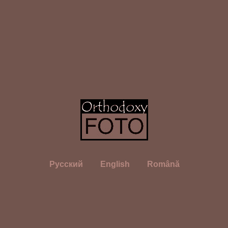
Русский
English
Română